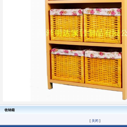
收纳箱
[
关闭
]